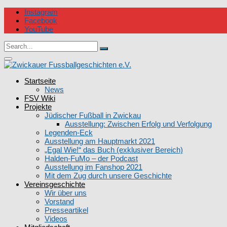
Skip
Instagram
to
Facebook
content
YouTube
Circular
Search
focus
Search
for:
Circular
focus
Zwickauer Fussballgeschichten e.V.
Startseite
News
FSV Wiki
Projekte
Jüdischer Fußball in Zwickau
Ausstellung: Zwischen Erfolg und Verfolgung
Legenden-Eck
Ausstellung am Hauptmarkt 2021
„Egal Wie!“ das Buch (exklusiver Bereich)
Halden-FuMo – der Podcast
Ausstellung im Fanshop 2021
Mit dem Zug durch unsere Geschichte
Vereinsgeschichte
Wir über uns
Vorstand
Presseartikel
Videos