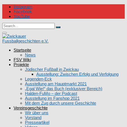
Skip
Instagram
to
Facebook
content
YouTube
Circular
Search
focus
Search
for:
Circular
focus
Startseite
Zwickauer Fussballgeschichten e.V.
News
FSV Wiki
Projekte
Jüdischer Fußball in Zwickau
Ausstellung: Zwischen Erfolg und Verfolgung
Legenden-Eck
Ausstellung am Hauptmarkt 2021
„Egal Wie!“ das Buch (exklusiver Bereich)
Halden-FuMo – der Podcast
Ausstellung im Fanshop 2021
Mit dem Zug durch unsere Geschichte
Vereinsgeschichte
Wir über uns
Vorstand
Presseartikel