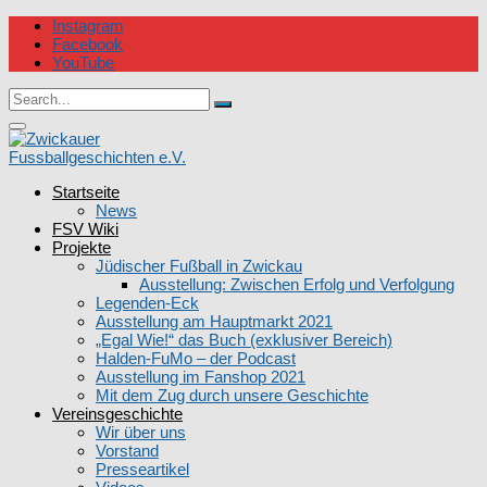
Skip
Instagram
to
Facebook
content
YouTube
Circular
Search
focus
Search
for:
Circular
focus
Startseite
Zwickauer Fussballgeschichten e.V.
News
FSV Wiki
Projekte
Jüdischer Fußball in Zwickau
Ausstellung: Zwischen Erfolg und Verfolgung
Legenden-Eck
Ausstellung am Hauptmarkt 2021
„Egal Wie!“ das Buch (exklusiver Bereich)
Halden-FuMo – der Podcast
Ausstellung im Fanshop 2021
Mit dem Zug durch unsere Geschichte
Vereinsgeschichte
Wir über uns
Vorstand
Presseartikel