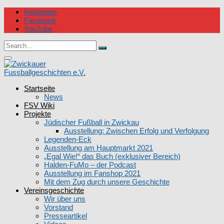
Skip
Instagram
to
Facebook
content
YouTube
Circular
Search
focus
Search
for:
Circular
focus
Startseite
Zwickauer Fussballgeschichten e.V.
News
FSV Wiki
Projekte
Jüdischer Fußball in Zwickau
Ausstellung: Zwischen Erfolg und Verfolgung
Legenden-Eck
Ausstellung am Hauptmarkt 2021
„Egal Wie!“ das Buch (exklusiver Bereich)
Halden-FuMo – der Podcast
Ausstellung im Fanshop 2021
Mit dem Zug durch unsere Geschichte
Vereinsgeschichte
Wir über uns
Vorstand
Presseartikel