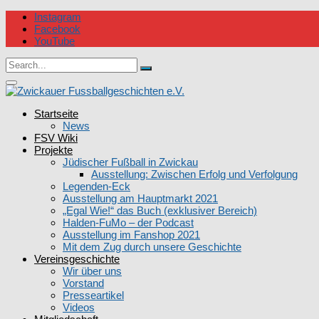
Skip
Instagram
to
Facebook
content
YouTube
Circular
Search
focus
Search
for:
Circular
focus
Zwickauer Fussballgeschichten e.V.
Startseite
News
FSV Wiki
Projekte
Jüdischer Fußball in Zwickau
Ausstellung: Zwischen Erfolg und Verfolgung
Legenden-Eck
Ausstellung am Hauptmarkt 2021
„Egal Wie!“ das Buch (exklusiver Bereich)
Halden-FuMo – der Podcast
Ausstellung im Fanshop 2021
Mit dem Zug durch unsere Geschichte
Vereinsgeschichte
Wir über uns
Vorstand
Presseartikel
Videos