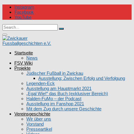
Skip
Instagram
to
Facebook
content
YouTube
Circular
Search
focus
Search
for:
Circular
focus
Startseite
Zwickauer Fussballgeschichten e.V.
News
FSV Wiki
Projekte
Jüdischer Fußball in Zwickau
Ausstellung: Zwischen Erfolg und Verfolgung
Legenden-Eck
Ausstellung am Hauptmarkt 2021
„Egal Wie!“ das Buch (exklusiver Bereich)
Halden-FuMo – der Podcast
Ausstellung im Fanshop 2021
Mit dem Zug durch unsere Geschichte
Vereinsgeschichte
Wir über uns
Vorstand
Presseartikel