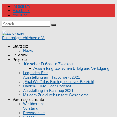
Skip
Instagram
to
Facebook
content
YouTube
Circular
Search
focus
Search
for:
Circular
focus
Startseite
Zwickauer Fussballgeschichten e.V.
News
FSV Wiki
Projekte
Jüdischer Fußball in Zwickau
Ausstellung: Zwischen Erfolg und Verfolgung
Legenden-Eck
Ausstellung am Hauptmarkt 2021
„Egal Wie!“ das Buch (exklusiver Bereich)
Halden-FuMo – der Podcast
Ausstellung im Fanshop 2021
Mit dem Zug durch unsere Geschichte
Vereinsgeschichte
Wir über uns
Vorstand
Presseartikel