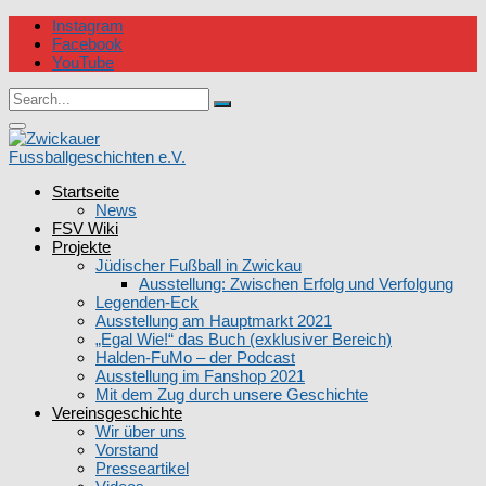
Skip
Instagram
to
Facebook
content
YouTube
Circular
Search
focus
Search
for:
Circular
focus
Startseite
Zwickauer Fussballgeschichten e.V.
News
FSV Wiki
Projekte
Jüdischer Fußball in Zwickau
Ausstellung: Zwischen Erfolg und Verfolgung
Legenden-Eck
Ausstellung am Hauptmarkt 2021
„Egal Wie!“ das Buch (exklusiver Bereich)
Halden-FuMo – der Podcast
Ausstellung im Fanshop 2021
Mit dem Zug durch unsere Geschichte
Vereinsgeschichte
Wir über uns
Vorstand
Presseartikel