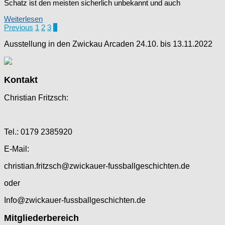
Schatz ist den meisten sicherlich unbekannt und auch
Weiterlesen
Seitennummerierung
Previous
1
2
3
4
der
Ausstellung in den Zwickau Arcaden 24.10. bis 13.11.2022
Beiträge
Kontakt
Christian Fritzsch:
Tel.: 0179 2385920
E-Mail:
christian.fritzsch@zwickauer-fussballgeschichten.de
oder
Info@zwickauer-fussballgeschichten.de
Mitgliederbereich