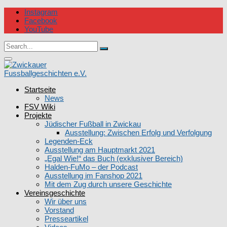
Skip
Instagram
to
Facebook
content
YouTube
Circular
Search
focus
Search
for:
Circular
focus
Startseite
Zwickauer Fussballgeschichten e.V.
News
FSV Wiki
Projekte
Jüdischer Fußball in Zwickau
Ausstellung: Zwischen Erfolg und Verfolgung
Legenden-Eck
Ausstellung am Hauptmarkt 2021
„Egal Wie!“ das Buch (exklusiver Bereich)
Halden-FuMo – der Podcast
Ausstellung im Fanshop 2021
Mit dem Zug durch unsere Geschichte
Vereinsgeschichte
Wir über uns
Vorstand
Presseartikel