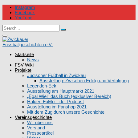
Skip
Instagram
to
Facebook
content
YouTube
Circular
Search
focus
Search
for:
Circular
focus
Startseite
Zwickauer Fussballgeschichten e.V.
News
FSV Wiki
Projekte
Jüdischer Fußball in Zwickau
Ausstellung: Zwischen Erfolg und Verfolgung
Legenden-Eck
Ausstellung am Hauptmarkt 2021
„Egal Wie!“ das Buch (exklusiver Bereich)
Halden-FuMo – der Podcast
Ausstellung im Fanshop 2021
Mit dem Zug durch unsere Geschichte
Vereinsgeschichte
Wir über uns
Vorstand
Presseartikel