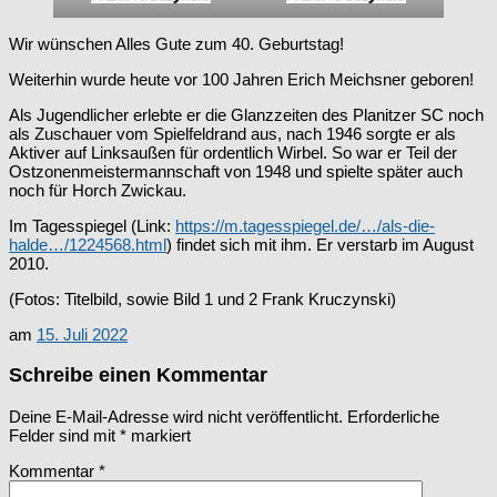
Wir wünschen Alles Gute zum 40. Geburtstag!
Weiterhin wurde heute vor 100 Jahren Erich Meichsner geboren!
Als Jugendlicher erlebte er die Glanzzeiten des Planitzer SC noch
als Zuschauer vom Spielfeldrand aus, nach 1946 sorgte er als
Aktiver auf Linksaußen für ordentlich Wirbel. So war er Teil der
Ostzonenmeistermannschaft von 1948 und spielte später auch
noch für Horch Zwickau.
Im Tagesspiegel (Link:
https://m.tagesspiegel.de/…/als-die-
halde…/1224568.html
) findet sich mit ihm. Er verstarb im August
2010.
(Fotos: Titelbild, sowie Bild 1 und 2 Frank Kruczynski)
am
15. Juli 2022
Schreibe einen Kommentar
Deine E-Mail-Adresse wird nicht veröffentlicht.
Erforderliche
Felder sind mit
*
markiert
Kommentar
*