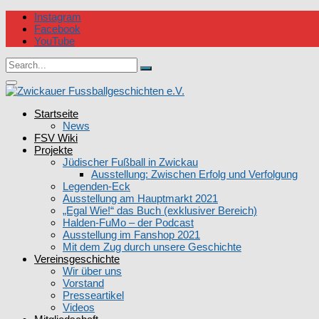
Skip
Instagram
to
Facebook
content
YouTube
Circular
Search
focus
Search
for:
Circular
focus
Zwickauer Fussballgeschichten e.V.
Startseite
News
FSV Wiki
Projekte
Jüdischer Fußball in Zwickau
Ausstellung: Zwischen Erfolg und Verfolgung
Legenden-Eck
Ausstellung am Hauptmarkt 2021
„Egal Wie!“ das Buch (exklusiver Bereich)
Halden-FuMo – der Podcast
Ausstellung im Fanshop 2021
Mit dem Zug durch unsere Geschichte
Vereinsgeschichte
Wir über uns
Vorstand
Presseartikel
Videos