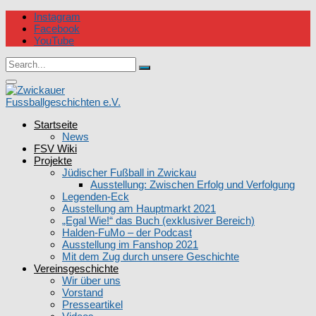
Skip
Instagram
to
Facebook
content
YouTube
Circular
Search
focus
Search
for:
Circular
focus
Startseite
Zwickauer Fussballgeschichten e.V.
News
FSV Wiki
Projekte
Jüdischer Fußball in Zwickau
Ausstellung: Zwischen Erfolg und Verfolgung
Legenden-Eck
Ausstellung am Hauptmarkt 2021
„Egal Wie!“ das Buch (exklusiver Bereich)
Halden-FuMo – der Podcast
Ausstellung im Fanshop 2021
Mit dem Zug durch unsere Geschichte
Vereinsgeschichte
Wir über uns
Vorstand
Presseartikel