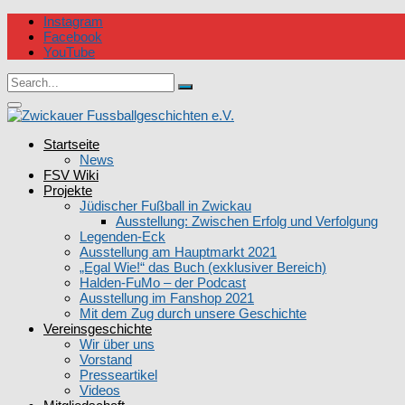
Skip
Instagram
to
Facebook
content
YouTube
Circular
Search
focus
Search
for:
Circular
focus
Zwickauer Fussballgeschichten e.V.
Startseite
News
FSV Wiki
Projekte
Jüdischer Fußball in Zwickau
Ausstellung: Zwischen Erfolg und Verfolgung
Legenden-Eck
Ausstellung am Hauptmarkt 2021
„Egal Wie!“ das Buch (exklusiver Bereich)
Halden-FuMo – der Podcast
Ausstellung im Fanshop 2021
Mit dem Zug durch unsere Geschichte
Vereinsgeschichte
Wir über uns
Vorstand
Presseartikel
Videos