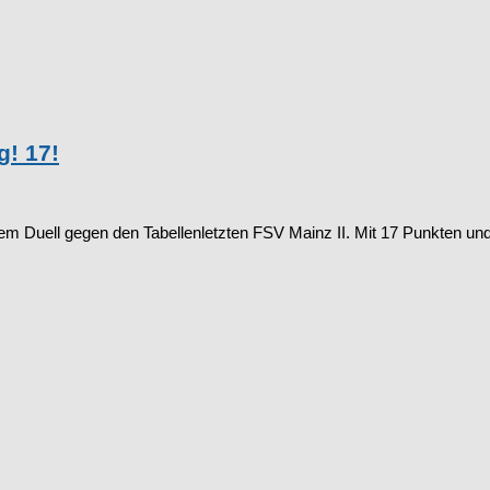
g! 17!
it dem Duell gegen den Tabellenletzten FSV Mainz II. Mit 17 Punkten u