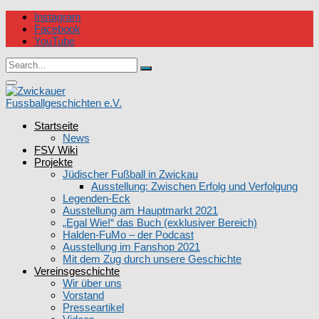
Skip
Instagram
to
Facebook
content
YouTube
Circular
Search
focus
Search
for:
Circular
focus
Startseite
Zwickauer Fussballgeschichten e.V.
News
FSV Wiki
Projekte
Jüdischer Fußball in Zwickau
Ausstellung: Zwischen Erfolg und Verfolgung
Legenden-Eck
Ausstellung am Hauptmarkt 2021
„Egal Wie!“ das Buch (exklusiver Bereich)
Halden-FuMo – der Podcast
Ausstellung im Fanshop 2021
Mit dem Zug durch unsere Geschichte
Vereinsgeschichte
Wir über uns
Vorstand
Presseartikel