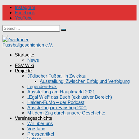
Skip
Instagram
to
Facebook
content
YouTube
Circular
Search
focus
Search
for:
Circular
focus
Startseite
Zwickauer Fussballgeschichten e.V.
News
FSV Wiki
Projekte
Jüdischer Fußball in Zwickau
Ausstellung: Zwischen Erfolg und Verfolgung
Legenden-Eck
Ausstellung am Hauptmarkt 2021
„Egal Wie!“ das Buch (exklusiver Bereich)
Halden-FuMo – der Podcast
Ausstellung im Fanshop 2021
Mit dem Zug durch unsere Geschichte
Vereinsgeschichte
Wir über uns
Vorstand
Presseartikel