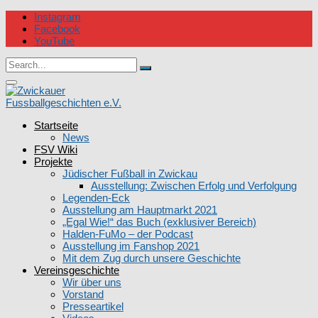
Skip
Instagram
to
Facebook
content
YouTube
Circular
Search
focus
Search
for:
Circular
focus
Startseite
Zwickauer Fussballgeschichten e.V.
News
FSV Wiki
Projekte
Jüdischer Fußball in Zwickau
Ausstellung: Zwischen Erfolg und Verfolgung
Legenden-Eck
Ausstellung am Hauptmarkt 2021
„Egal Wie!“ das Buch (exklusiver Bereich)
Halden-FuMo – der Podcast
Ausstellung im Fanshop 2021
Mit dem Zug durch unsere Geschichte
Vereinsgeschichte
Wir über uns
Vorstand
Presseartikel