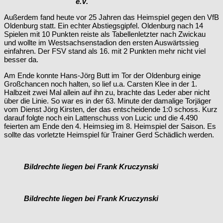
e.V.
Außerdem fand heute vor 25 Jahren das Heimspiel gegen den VfB
Oldenburg statt. Ein echter Abstiegsgipfel. Oldenburg nach 14
Spielen mit 10 Punkten reiste als Tabellenletzter nach Zwickau
und wollte im Westsachsenstadion den ersten Auswärtssieg
einfahren. Der FSV stand als 16. mit 2 Punkten mehr nicht viel
besser da.
Am Ende konnte Hans-Jörg Butt im Tor der Oldenburg einige
Großchancen noch halten, so lief u.a. Carsten Klee in der 1.
Halbzeit zwei Mal allein auf ihn zu, brachte das Leder aber nicht
über die Linie. So war es in der 63. Minute der damalige Torjäger
vom Dienst Jörg Kirsten, der das entscheidende 1:0 schoss. Kurz
darauf folgte noch ein Lattenschuss von Lucic und die 4.490
feierten am Ende den 4. Heimsieg im 8. Heimspiel der Saison. Es
sollte das vorletzte Heimspiel für Trainer Gerd Schädlich werden.
Bildrechte liegen bei Frank Kruczynski
Bildrechte liegen bei Frank Kruczynski