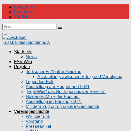
Skip
Instagram
to
Facebook
content
YouTube
Circular
Search
focus
Search
for:
Circular
focus
Startseite
Zwickauer Fussballgeschichten e.V.
News
FSV Wiki
Projekte
Jüdischer Fußball in Zwickau
Ausstellung: Zwischen Erfolg und Verfolgung
Legenden-Eck
Ausstellung am Hauptmarkt 2021
„Egal Wie!“ das Buch (exklusiver Bereich)
Halden-FuMo – der Podcast
Ausstellung im Fanshop 2021
Mit dem Zug durch unsere Geschichte
Vereinsgeschichte
Wir über uns
Vorstand
Presseartikel