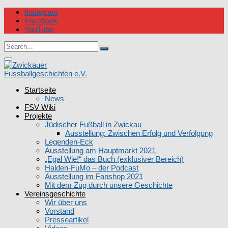
Skip
Instagram
to
Facebook
content
YouTube
Circular
Search
focus
Search
for:
Circular
focus
Startseite
Zwickauer Fussballgeschichten e.V.
News
FSV Wiki
Projekte
Jüdischer Fußball in Zwickau
Ausstellung: Zwischen Erfolg und Verfolgung
Legenden-Eck
Ausstellung am Hauptmarkt 2021
„Egal Wie!“ das Buch (exklusiver Bereich)
Halden-FuMo – der Podcast
Ausstellung im Fanshop 2021
Mit dem Zug durch unsere Geschichte
Vereinsgeschichte
Wir über uns
Vorstand
Presseartikel