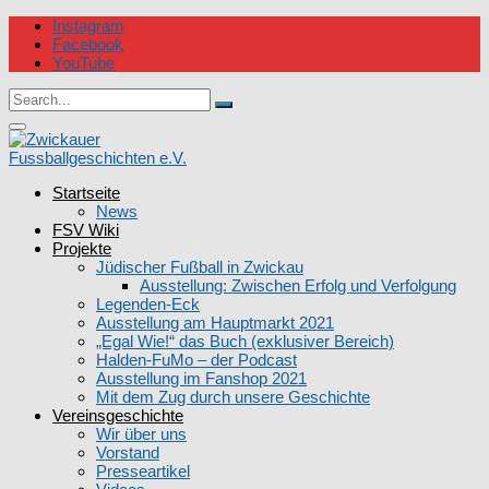
Skip
Instagram
to
Facebook
content
YouTube
Circular
Search
focus
Search
for:
Circular
focus
Startseite
Zwickauer Fussballgeschichten e.V.
News
FSV Wiki
Projekte
Jüdischer Fußball in Zwickau
Ausstellung: Zwischen Erfolg und Verfolgung
Legenden-Eck
Ausstellung am Hauptmarkt 2021
„Egal Wie!“ das Buch (exklusiver Bereich)
Halden-FuMo – der Podcast
Ausstellung im Fanshop 2021
Mit dem Zug durch unsere Geschichte
Vereinsgeschichte
Wir über uns
Vorstand
Presseartikel