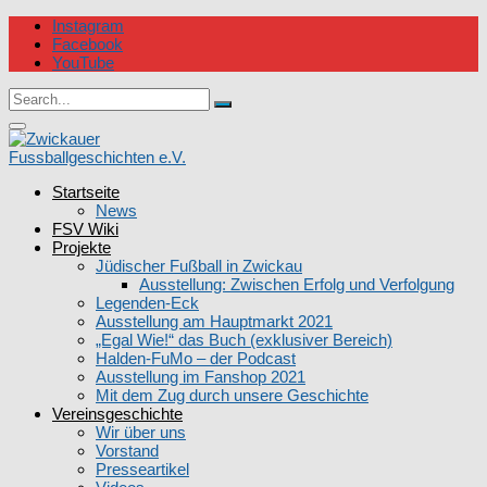
Skip
Instagram
to
Facebook
content
YouTube
Circular
Search
focus
Search
for:
Circular
focus
Startseite
Zwickauer Fussballgeschichten e.V.
News
FSV Wiki
Projekte
Jüdischer Fußball in Zwickau
Ausstellung: Zwischen Erfolg und Verfolgung
Legenden-Eck
Ausstellung am Hauptmarkt 2021
„Egal Wie!“ das Buch (exklusiver Bereich)
Halden-FuMo – der Podcast
Ausstellung im Fanshop 2021
Mit dem Zug durch unsere Geschichte
Vereinsgeschichte
Wir über uns
Vorstand
Presseartikel