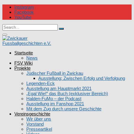
Skip
Instagram
to
Facebook
content
YouTube
Circular
Search
focus
Search
for:
Circular
focus
Startseite
Zwickauer Fussballgeschichten e.V.
News
FSV Wiki
Projekte
Jüdischer Fußball in Zwickau
Ausstellung: Zwischen Erfolg und Verfolgung
Legenden-Eck
Ausstellung am Hauptmarkt 2021
„Egal Wie!“ das Buch (exklusiver Bereich)
Halden-FuMo – der Podcast
Ausstellung im Fanshop 2021
Mit dem Zug durch unsere Geschichte
Vereinsgeschichte
Wir über uns
Vorstand
Presseartikel