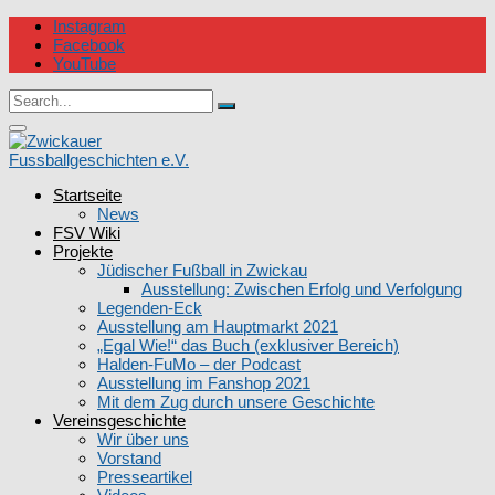
Skip
Instagram
to
Facebook
content
YouTube
Circular
Search
focus
Search
for:
Circular
focus
Startseite
Zwickauer Fussballgeschichten e.V.
News
FSV Wiki
Projekte
Jüdischer Fußball in Zwickau
Ausstellung: Zwischen Erfolg und Verfolgung
Legenden-Eck
Ausstellung am Hauptmarkt 2021
„Egal Wie!“ das Buch (exklusiver Bereich)
Halden-FuMo – der Podcast
Ausstellung im Fanshop 2021
Mit dem Zug durch unsere Geschichte
Vereinsgeschichte
Wir über uns
Vorstand
Presseartikel