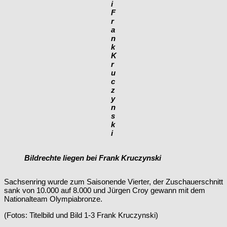
i
F
r
a
n
k
K
r
u
c
z
y
n
s
k
i
Bildrechte liegen bei Frank Kruczynski
Sachsenring wurde zum Saisonende Vierter, der Zuschauerschnitt
sank von 10.000 auf 8.000 und Jürgen Croy gewann mit dem
Nationalteam Olympiabronze.
(Fotos: Titelbild und Bild 1-3 Frank Kruczynski)