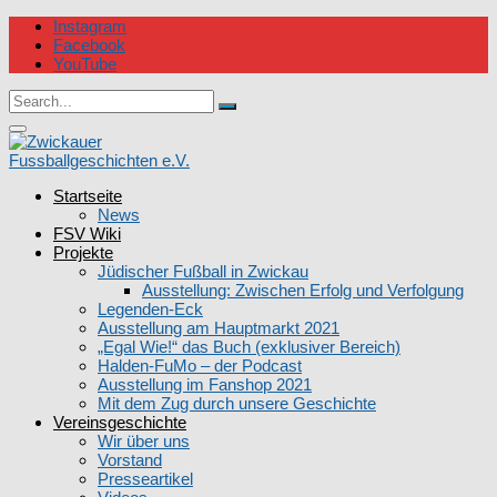
Skip
Instagram
to
Facebook
content
YouTube
Circular
Search
focus
Search
for:
Circular
focus
Startseite
Zwickauer Fussballgeschichten e.V.
News
FSV Wiki
Projekte
Jüdischer Fußball in Zwickau
Ausstellung: Zwischen Erfolg und Verfolgung
Legenden-Eck
Ausstellung am Hauptmarkt 2021
„Egal Wie!“ das Buch (exklusiver Bereich)
Halden-FuMo – der Podcast
Ausstellung im Fanshop 2021
Mit dem Zug durch unsere Geschichte
Vereinsgeschichte
Wir über uns
Vorstand
Presseartikel