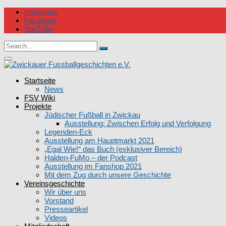
Skip
Instagram
to
Facebook
content
YouTube
Circular
Search
focus
Search
for:
Circular
focus
Zwickauer Fussballgeschichten e.V.
Startseite
News
FSV Wiki
Projekte
Jüdischer Fußball in Zwickau
Ausstellung: Zwischen Erfolg und Verfolgung
Legenden-Eck
Ausstellung am Hauptmarkt 2021
„Egal Wie!“ das Buch (exklusiver Bereich)
Halden-FuMo – der Podcast
Ausstellung im Fanshop 2021
Mit dem Zug durch unsere Geschichte
Vereinsgeschichte
Wir über uns
Vorstand
Presseartikel
Videos