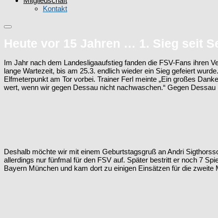
Mitgliedschaft
Kontakt
Heute vor 15 Jahren … 1. Sieg seit 
Im Jahr nach dem Landesligaaufstieg fanden die FSV-Fans ihren Vere
lange Wartezeit, bis am 25.3. endlich wieder ein Sieg gefeiert wurd
Elfmeterpunkt am Tor vorbei. Trainer Ferl meinte „Ein großes Danke
wert, wenn wir gegen Dessau nicht nachwaschen.“ Gegen Dessau hie
Deshalb möchte wir mit einem Geburtstagsgruß an Andri Sigthorsson
allerdings nur fünfmal für den FSV auf. Später bestritt er noch 7 Sp
Bayern München und kam dort zu einigen Einsätzen für die zweite