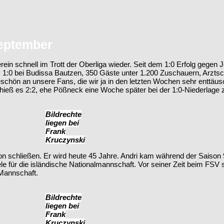
September
in schnell im Trott der Oberliga wieder. Seit dem 1:0 Erfolg gegen 
e. 1:0 bei Budissa Bautzen, 350 Gäste unter 1.200 Zuschauern, Arztsc
schön an unsere Fans, die wir ja in den letzten Wochen sehr enttäusc
ß es 2:2, ehe Pößneck eine Woche später bei der 1:0-Niederlage zu 
Bildrechte
liegen bei
Frank
Kruczynski
 schließen. Er wird heute 45 Jahre. Andri kam während der Saison 9
iele für die isländische Nationalmannschaft. Vor seiner Zeit beim FSV 
 Mannschaft.
Bildrechte
liegen bei
Frank
Kruczynski