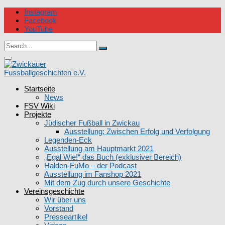
Skip
Instagram
to
Facebook
content
YouTube
Circular
Search
focus
Search
for:
Circular
focus
Startseite
Zwickauer Fussballgeschichten e.V.
News
FSV Wiki
Projekte
Jüdischer Fußball in Zwickau
Ausstellung: Zwischen Erfolg und Verfolgung
Legenden-Eck
Ausstellung am Hauptmarkt 2021
„Egal Wie!“ das Buch (exklusiver Bereich)
Halden-FuMo – der Podcast
Ausstellung im Fanshop 2021
Mit dem Zug durch unsere Geschichte
Vereinsgeschichte
Wir über uns
Vorstand
Presseartikel