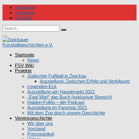
Skip
Instagram
to
Facebook
content
YouTube
Circular
Search
focus
Search
for:
Circular
focus
Startseite
Zwickauer Fussballgeschichten e.V.
News
FSV Wiki
Projekte
Jüdischer Fußball in Zwickau
Ausstellung: Zwischen Erfolg und Verfolgung
Legenden-Eck
Ausstellung am Hauptmarkt 2021
„Egal Wie!“ das Buch (exklusiver Bereich)
Halden-FuMo – der Podcast
Ausstellung im Fanshop 2021
Mit dem Zug durch unsere Geschichte
Vereinsgeschichte
Wir über uns
Vorstand
Presseartikel