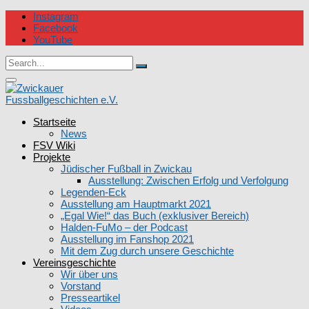
Skip
Instagram
to
Facebook
content
YouTube
Circular
Search
focus
Search
for:
Circular
focus
Startseite
Zwickauer Fussballgeschichten e.V.
News
FSV Wiki
Projekte
Jüdischer Fußball in Zwickau
Ausstellung: Zwischen Erfolg und Verfolgung
Legenden-Eck
Ausstellung am Hauptmarkt 2021
„Egal Wie!“ das Buch (exklusiver Bereich)
Halden-FuMo – der Podcast
Ausstellung im Fanshop 2021
Mit dem Zug durch unsere Geschichte
Vereinsgeschichte
Wir über uns
Vorstand
Presseartikel